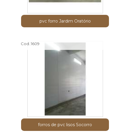
pvc forro Jardim Oratório
Cod.:
1609
forros de pvc lisos Socorro