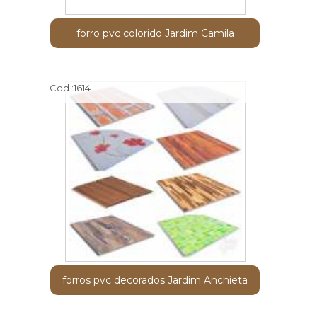
forro pvc colorido Jardim Camila
Cod.:
1614
forros pvc decorados Jardim Anchieta