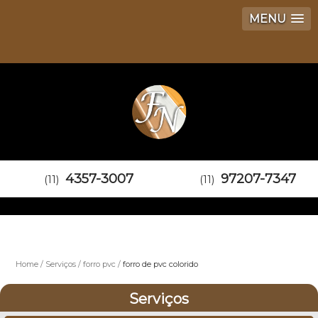
MENU
4357-3007
97207-7347
(11)
(11)
Home
Serviços
forro pvc
forro de pvc colorido
Serviços