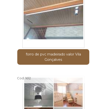
forro de pvc madeirado valor Vila
Gonçalves
Cod.:
1612