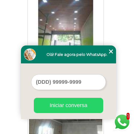
Olá! Fale agora pelo WhatsApp.
forro de pvc madeirado Luz
Cod.:
1617
Iniciar conversa
1