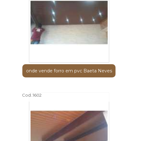
onde vende forro em pvc Baeta Neves
Cod.:
1602