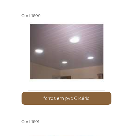
Cod.:
1600
forros em pvc Glicério
Cod.:
1601