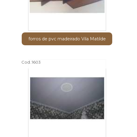
forros de pvc madeirado Vila Matilde
Cod.:
1603