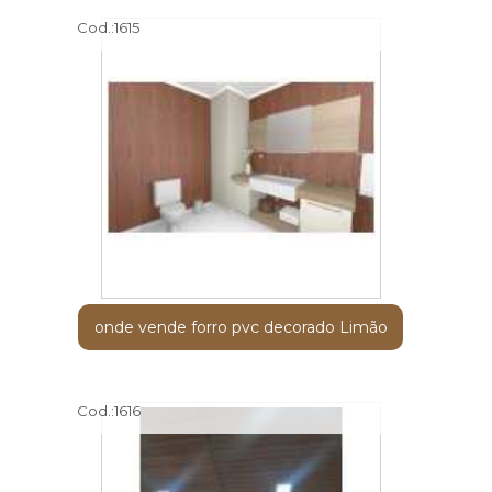
Cod.:
1615
onde vende forro pvc decorado Limão
Cod.:
1616