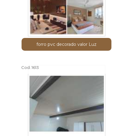
forro pvc decorado valor Luz
Cod.:
1613