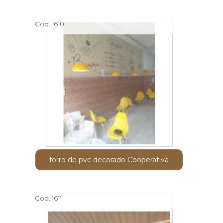
Cod.:
1610
forro de pvc decorado Cooperativa
Cod.:
1611