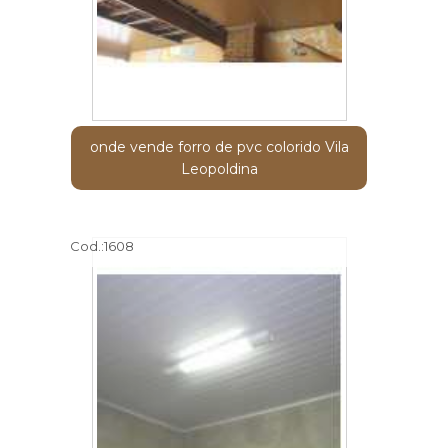
onde vende forro de pvc colorido Vila
Leopoldina
Cod.:
1608