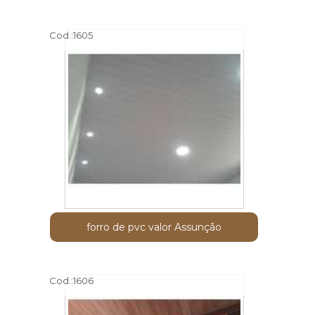
Cod.:
1605
forro de pvc valor Assunção
Cod.:
1606