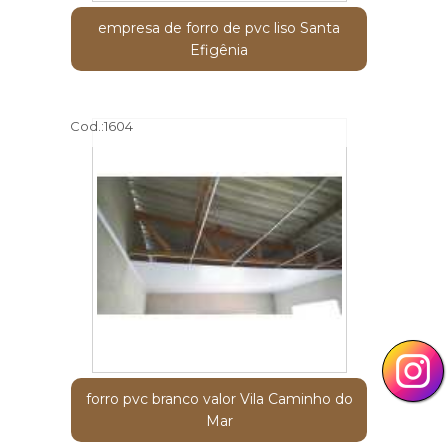
empresa de forro de pvc liso Santa
Efigênia
Cod.:
1604
forro pvc branco valor Vila Caminho do
Mar