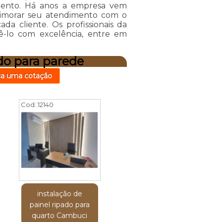
mento. Há anos a empresa vem
rimorar seu atendimento com o
a cliente. Os profissionais da
ê-lo com excelência, entre em
do para parede
ça uma cotação
Cod.:
12140
instalação de
painel ripado para
quarto Cambuci