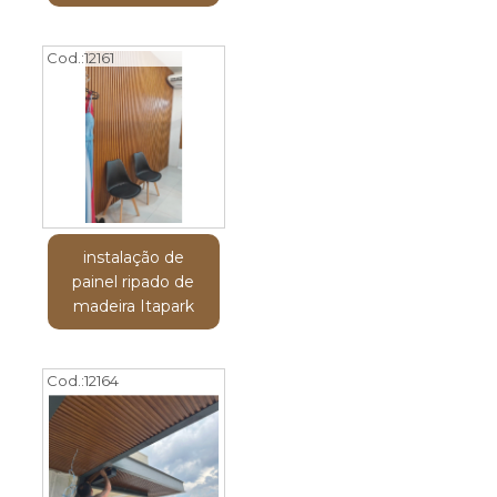
Cod.:
12161
instalação de
painel ripado de
madeira Itapark
Cod.:
12164