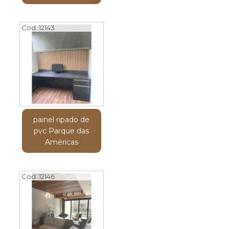
Cod.:
12143
painel ripado de
pvc Parque das
Américas
Cod.:
12146