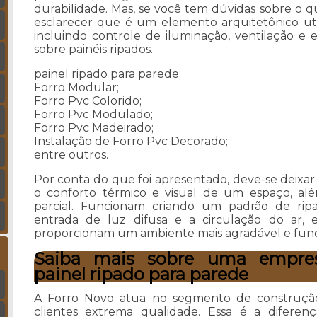
durabilidade. Mas, se você tem dúvidas sobre o q
esclarecer que é um elemento arquitetônico utili
incluindo controle de iluminação, ventilação e e
sobre painéis ripados.
painel ripado para parede;
Forro Modular;
Forro Pvc Colorido;
Forro Pvc Modulado;
Forro Pvc Madeirado;
Instalação de Forro Pvc Decorado;
entre outros.
Por conta do que foi apresentado, deve-se deixar
o conforto térmico e visual de um espaço, alé
parcial. Funcionam criando um padrão de ri
entrada de luz difusa e a circulação do ar,
proporcionam um ambiente mais agradável e func
Saiba mais sobre uma empres
painel ripado para parede
A Forro Novo atua no segmento de construção 
clientes extrema qualidade. Essa é a difer