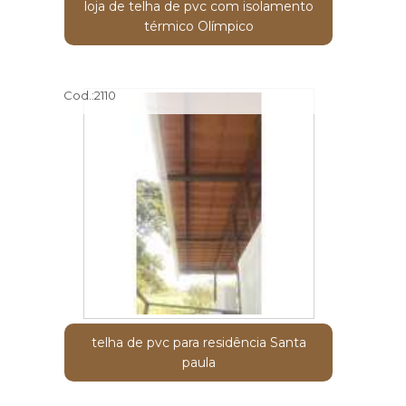
loja de telha de pvc com isolamento
térmico Olímpico
Cod.:
2110
telha de pvc para residência Santa
paula