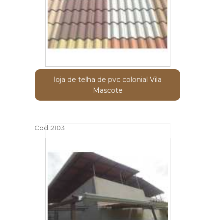
loja de telha de pvc colonial Vila
Mascote
Cod.:
2103