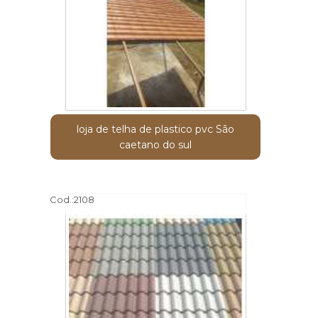
loja de telha de plastico pvc São
caetano do sul
Cod.:
2108