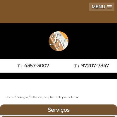
MENU
4357-3007
97207-7347
(11)
(11)
Home
Serviços
telha de pvc
telha de pvc colonial
Serviços