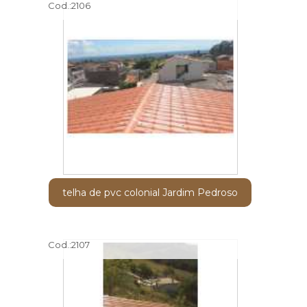
Cod.:
2106
telha de pvc colonial Jardim Pedroso
Cod.:
2107