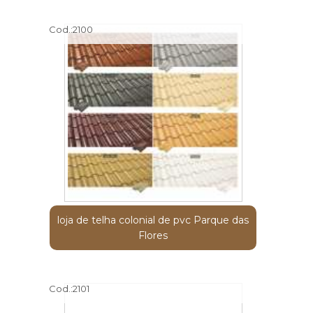
Cod.:
2100
loja de telha colonial de pvc Parque das
Flores
Cod.:
2101