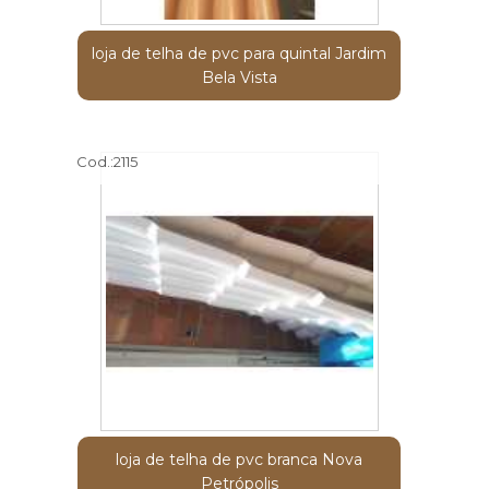
loja de telha de pvc para quintal Jardim
Bela Vista
Cod.:
2115
loja de telha de pvc branca Nova
Petrópolis