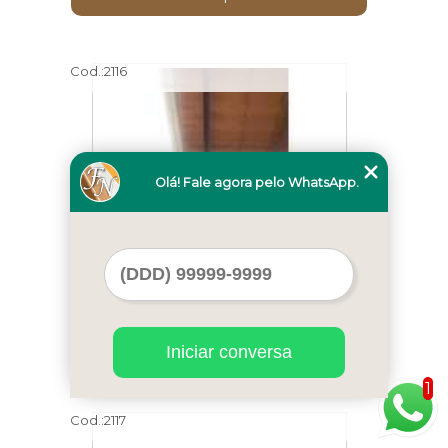
Cod.:
2116
Olá! Fale agora pelo WhatsApp.
telha de pvc para quintal Santa Cruz
Iniciar conversa
1
Cod.:
2117