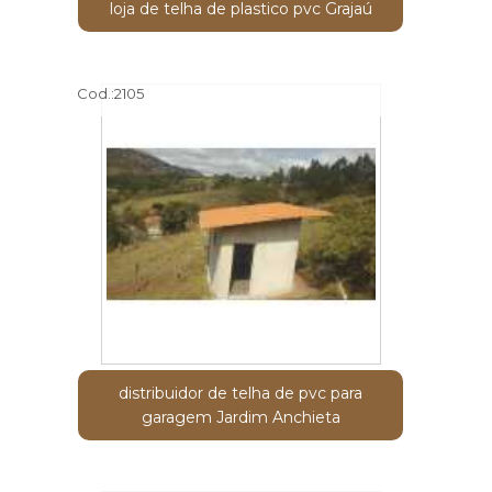
loja de telha de plastico pvc Grajaú
Cod.:
2105
distribuidor de telha de pvc para
garagem Jardim Anchieta