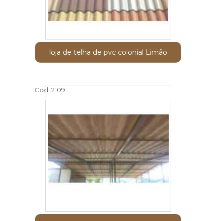
loja de telha de pvc colonial Limão
Cod.:
2109