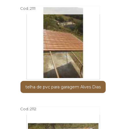
Cod.:
2111
telha de pvc para garagem Alves Dias
Cod.:
2112