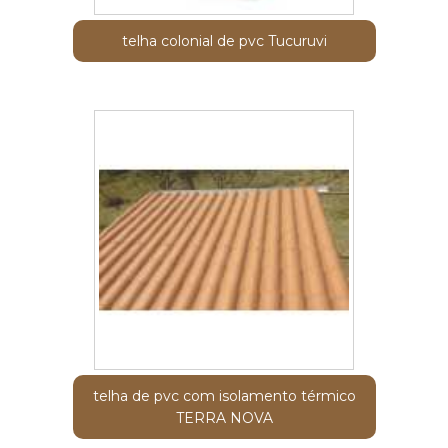
telha colonial de pvc Tucuruvi
telha de pvc com isolamento térmico
TERRA NOVA