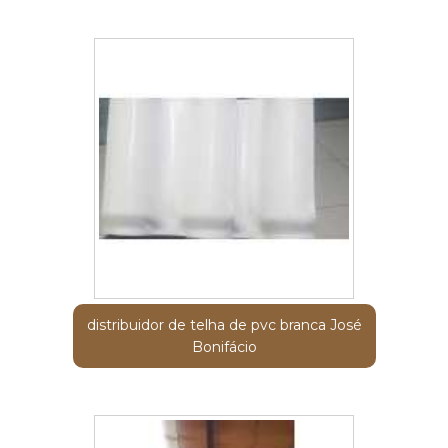
distribuidor de telha de pvc branca José
Bonifácio