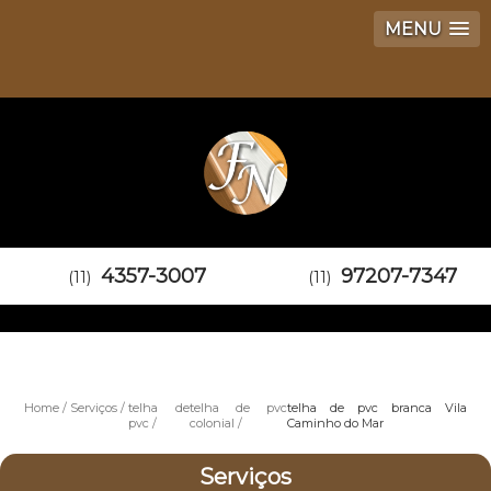
MENU
4357-3007
97207-7347
(11)
(11)
Home
Serviços
telha de
telha de pvc
telha de pvc branca Vila
pvc
colonial
Caminho do Mar
Serviços