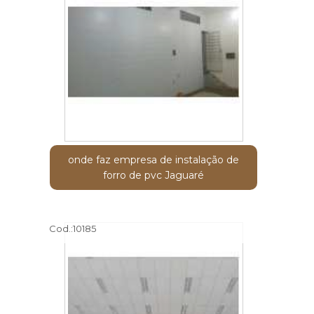
onde faz empresa de instalação de
forro de pvc Jaguaré
Cod.:
10185