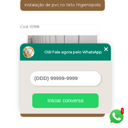
instalação de pvc no teto Higienópolis
Cod.:
10198
Olá! Fale agora pelo WhatsApp.
Iniciar conversa
instalação de pvc no teto valor Vila
1
Euclides