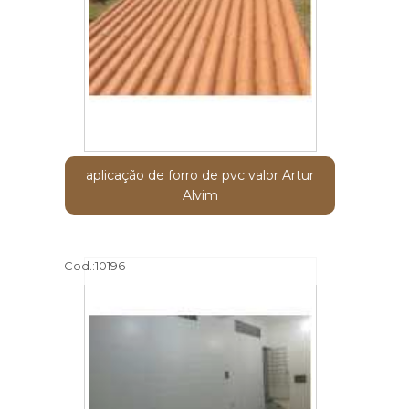
aplicação de forro de pvc valor Artur
Alvim
Cod.:
10196