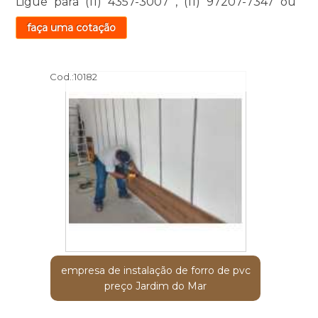
Ligue para
(11) 4357-3007
,
(11) 97207-7347
ou
faça uma cotação
Cod.:
10182
empresa de instalação de forro de pvc
preço Jardim do Mar