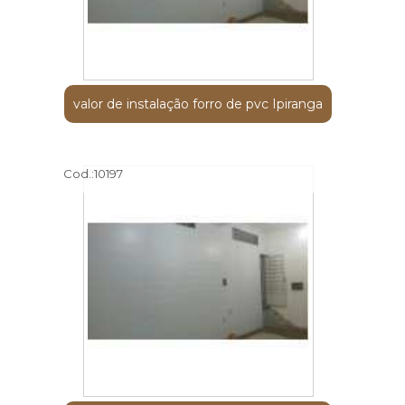
valor de instalação forro de pvc Ipiranga
Cod.:
10197