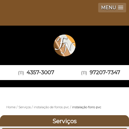
MENU
4357-3007
97207-7347
(11)
(11)
Home
Serviços
instalação de forros pvc
instalação forro pvc
Serviços