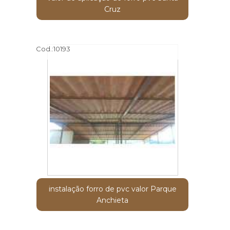
Cruz
Cod.:
10193
instalação forro de pvc valor Parque
Anchieta