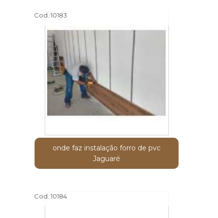
Cod.:
10183
onde faz instalação forro de pvc
Jaguaré
Cod.:
10184