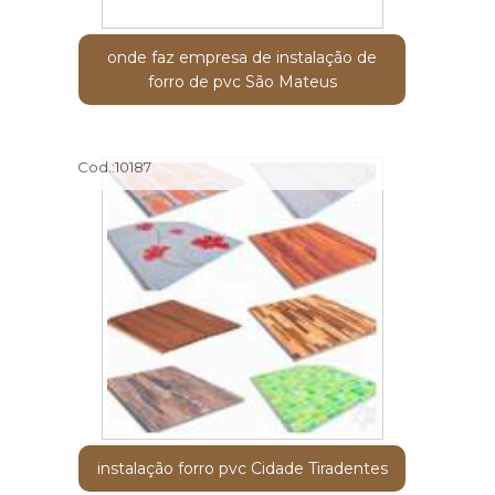
onde faz empresa de instalação de
forro de pvc São Mateus
Cod.:
10187
instalação forro pvc Cidade Tiradentes