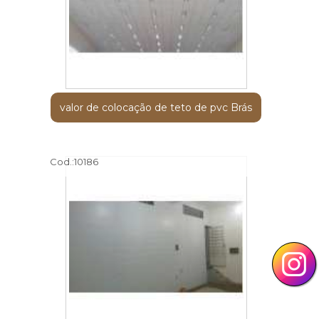
valor de colocação de teto de pvc Brás
Cod.:
10186