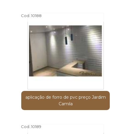
Cod.:
10188
aplicação de forro de pvc preço Jardim
Camila
Cod.:
10189