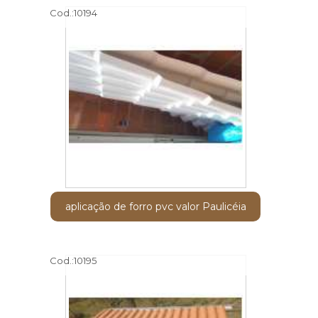
Cod.:
10194
aplicação de forro pvc valor Paulicéia
Cod.:
10195