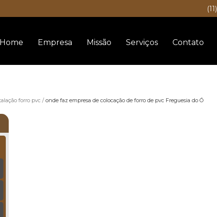
(11
Home
Empresa
Missão
Serviços
Contato
talação forro pvc
onde faz empresa de colocação de forro de pvc Freguesia do Ó