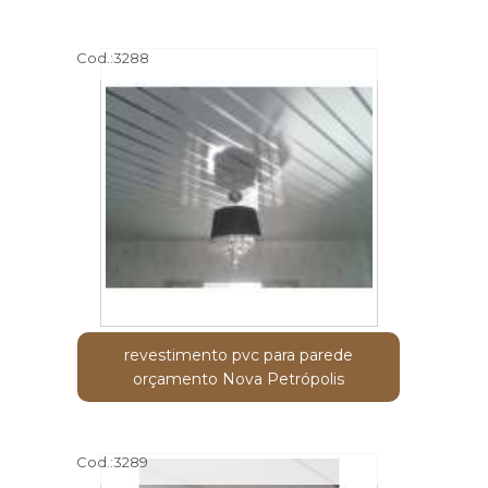
Cod.:
3288
revestimento pvc para parede
orçamento Nova Petrópolis
Cod.:
3289