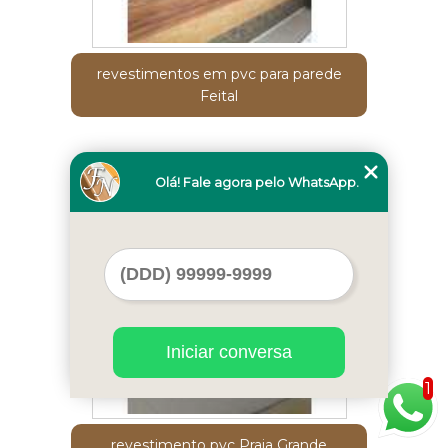
revestimentos em pvc para parede
Feital
Cod.:
3292
Olá! Fale agora pelo WhatsApp.
Iniciar conversa
1
revestimento pvc Praia Grande