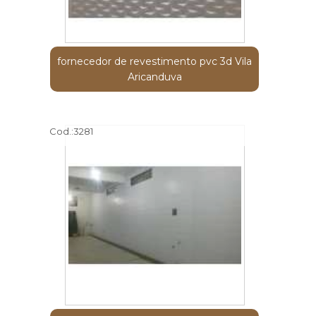
fornecedor de revestimento pvc 3d Vila
Aricanduva
Cod.:
3281