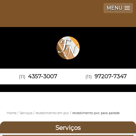
MENU
4357-3007
97207-7347
(11)
(11)
Home
Serviços
revestimento em pvc
revestimento pvc para parede
Serviços