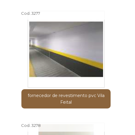
Cod.:
3277
fornecedor de revestimento pvc Vila
Feital
Cod.:
3278