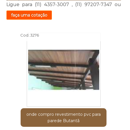
Ligue para
(11) 4357-3007
,
(11) 97207-7347
ou
faça uma cotação
Cod.:
3276
onde compro revestimento pvc para
parede Butantã