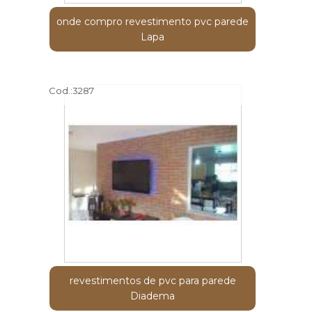
onde compro revestimento pvc parede
Lapa
Cod.:
3287
revestimentos de pvc para parede
Diadema