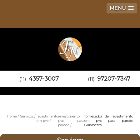
MENU
4357-3007
97207-7347
(11)
(11)
Home
Serviços
revestimento
revestimento
fornecedor de revestimento
em pvc
pvc para
em pvc para parede
parede
Guianazes