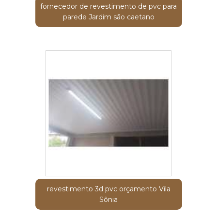
fornecedor de revestimento de pvc para
parede Jardim são caetano
revestimento 3d pvc orçamento Vila
Sônia