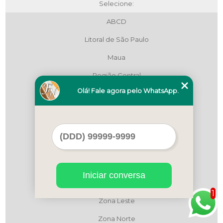
Selecione:
ABCD
Litoral de São Paulo
Maua
Região Central
Olá! Fale agora pelo WhatsApp.
Região Central
Região Central
São Bernardo do Campo
São Paulo
Zona Leste
Iniciar conversa
Zona Leste
1
Zona Leste
Zona Norte