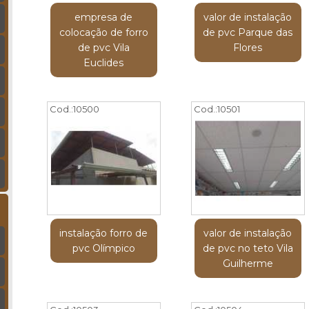
empresa de
valor de instalação
colocação de forro
de pvc Parque das
de pvc Vila
Flores
Euclides
Cod.:
10500
Cod.:
10501
instalação forro de
valor de instalação
pvc Olímpico
de pvc no teto Vila
Guilherme