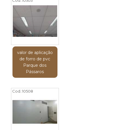
Cod.:
10505
valor de aplicação
de forro de pvc
Parque dos
Pássaros
Cod.:
10508