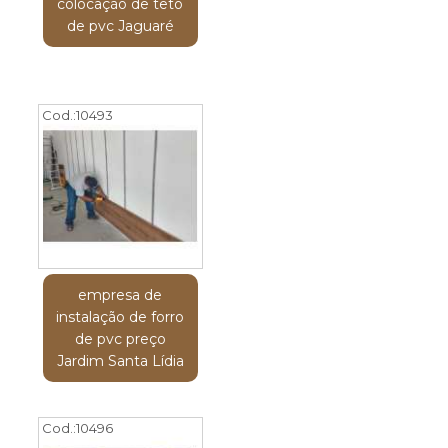
colocação de teto
de pvc Jaguaré
Cod.:
10493
empresa de
instalação de forro
de pvc preço
Jardim Santa Lídia
Cod.:
10496