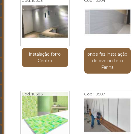
Cod.:
10503
Cod.:
10504
instalação forro
onde faz instalação
Centro
de pvc no teto
Farina
Cod.:
10506
Cod.:
10507