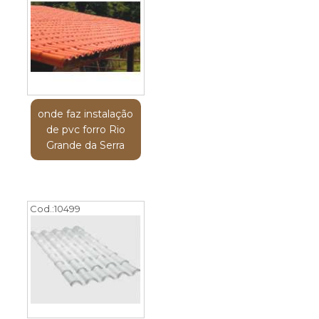
onde faz instalação
de pvc forro Rio
Grande da Serra
Cod.:
10499