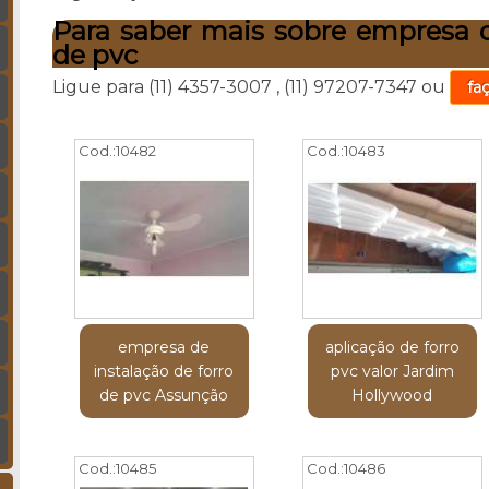
Para saber mais sobre empresa d
de pvc
Ligue para
(11) 4357-3007
,
(11) 97207-7347
ou
fa
Cod.:
10482
Cod.:
10483
empresa de
aplicação de forro
instalação de forro
pvc valor Jardim
de pvc Assunção
Hollywood
Cod.:
10485
Cod.:
10486