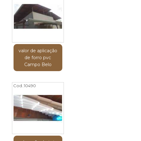
valor de aplicação
de forro pvc
Campo Belo
Cod.:
10490