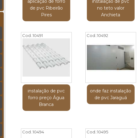
aplicação de forro
instalação de pvc
de pvc Ribeirão
no teto valor
Pires
Anchieta
Cod.:
10491
Cod.:
10492
instalação de pvc
onde faz instalação
forro preço Água
de pvc Jaraguá
Branca
Cod.:
10494
Cod.:
10495