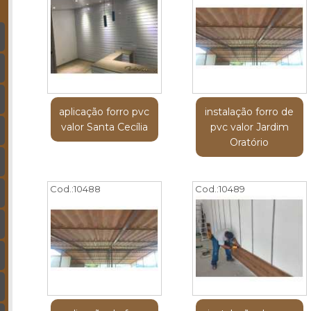
aplicação forro pvc
instalação forro de
valor Santa Cecília
pvc valor Jardim
Oratório
Cod.:
10488
Cod.:
10489