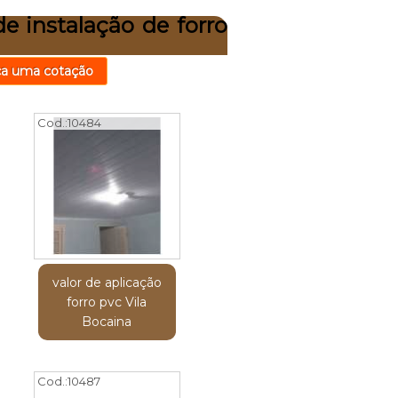
e instalação de forro
ça uma cotação
Cod.:
10484
valor de aplicação
forro pvc Vila
Bocaina
Cod.:
10487