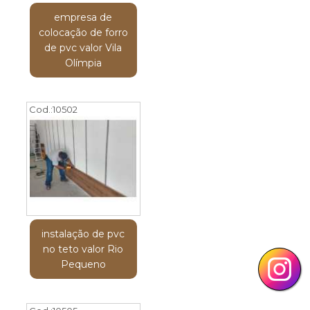
empresa de
colocação de forro
de pvc valor Vila
Olímpia
Cod.:
10502
instalação de pvc
no teto valor Rio
Pequeno