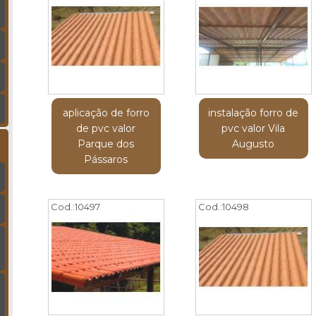
aplicação de forro
instalação forro de
de pvc valor
pvc valor Vila
Parque dos
Augusto
Pássaros
Cod.:
10497
Cod.:
10498