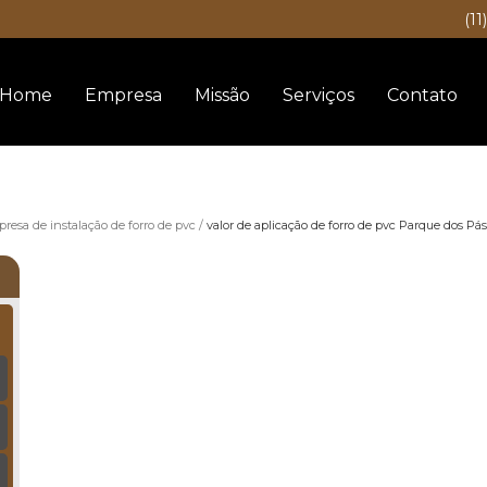
(11
Home
Empresa
Missão
Serviços
Contato
resa de instalação de forro de pvc
valor de aplicação de forro de pvc Parque dos Pás