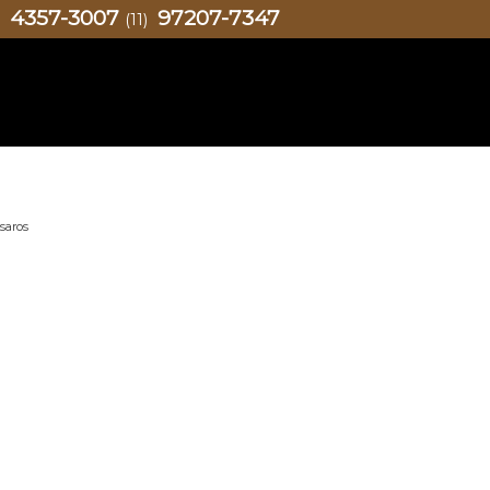
4357-3007
97207-7347
)
(11)
saros