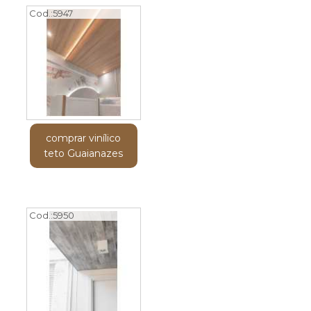
Cod.:
5947
comprar vinílico
teto Guaianazes
Cod.:
5950