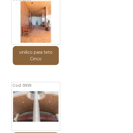
vinílico para teto
Cinco
Cod.:
5959