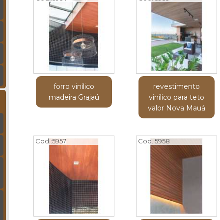
forro vinílico
revestimento
madeira Grajaú
vinílico para teto
valor Nova Mauá
Cod.:
5957
Cod.:
5958