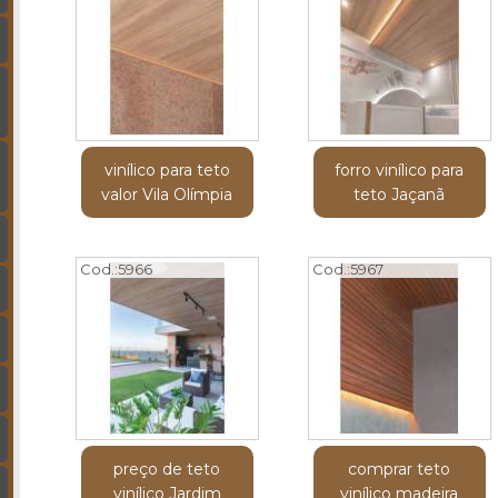
vinílico para teto
forro vinílico para
valor Vila Olímpia
teto Jaçanã
Cod.:
5966
Cod.:
5967
preço de teto
comprar teto
vinílico Jardim
vinílico madeira