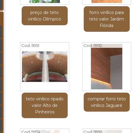
preço de teto
forro vinílico para
vinílico Olímpico
teto valor Jardim
Flórida
Cod.:
5951
Cod.:
5952
teto vinílico ripado
comprar forro teto
valor Alto de
vinílico Jaguaré
Pinheiros
Cod.:
5954
Cod.:
5955