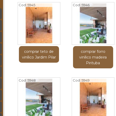
Cod.:
5945
Cod.:
5946
comprar teto de
comprar forro
vinílico Jardim Pilar
vinílico madeira
Pirituba
Cod.:
5948
Cod.:
5949