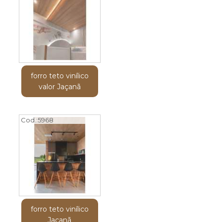
forro teto vinílico
valor Jaçanã
Cod.:
5968
forro teto vinílico
Jaçanã