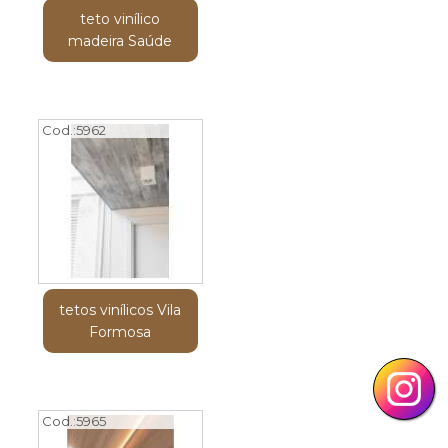
teto vinílico
madeira Saúde
Cod.:
5962
tetos vinílicos Vila
Formosa
Cod.:
5965