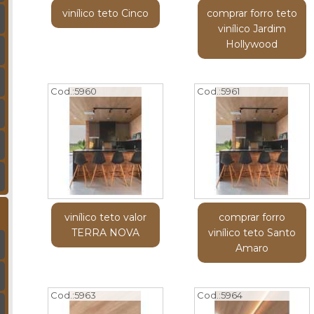
vinílico teto Cinco
comprar forro teto
vinílico Jardim
Hollywood
Cod.:
5960
Cod.:
5961
vinílico teto valor
comprar forro
TERRA NOVA
vinílico teto Santo
Amaro
Cod.:
5963
Cod.:
5964