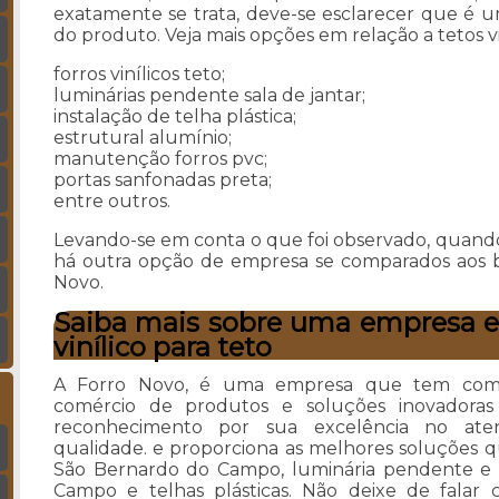
exatamente se trata, deve-se esclarecer que é u
do produto. Veja mais opções em relação a tetos vin
forros vinílicos teto;
luminárias pendente sala de jantar;
instalação de telha plástica;
estrutural alumínio;
manutenção forros pvc;
portas sanfonadas preta;
entre outros.
Levando-se em conta o que foi observado, quando s
há outra opção de empresa se comparados aos be
Novo.
Saiba mais sobre uma empresa es
vinílico para teto
A Forro Novo, é uma empresa que tem como 
comércio de produtos e soluções inovadoras 
reconhecimento por sua excelência no ate
qualidade. e proporciona as melhores soluções qu
São Bernardo do Campo, luminária pendente e t
Campo e telhas plásticas. Não deixe de falar 