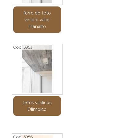
forro de teto
vinílico valor
Planalto
Cod.:
5953
tetos vinílicos
Olímpico
Cod.:
5956