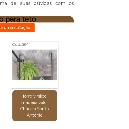
uma de suas dúvidas com os
o para teto
ça uma cotação
Cod.:
5944
forro vinílico
madeira valor
Chácara Santo
Antônio