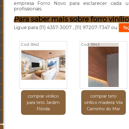
empresa Forro Novo para esclarecer cada 
profissionais.
Para saber mais sobre forro vinílic
Ligue para
(11) 4357-3007
,
(11) 97207-7347
ou
fa
Cod.:
5942
Cod.:
5943
comprar vinílico
comprar teto
para teto Jardim
vinílico madeira Vila
Flórida
Caminho do Mar