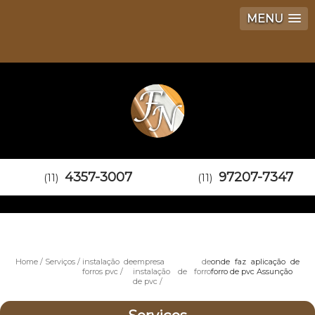
MENU
4357-3007
97207-7347
(11)
(11)
Home
Serviços
instalação de
empresa de
onde faz aplicação de
forros pvc
instalação de forro
forro de pvc Assunção
de pvc