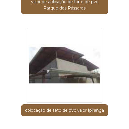
valor de aplicação de forro de pvc
Parque dos Pássaros
colocação de teto de pvc valor Ipiranga