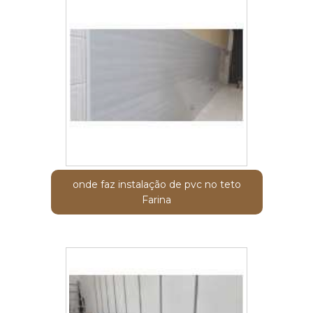
onde faz instalação de pvc no teto
Farina