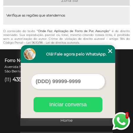
Zona Sul
Verifique as regiões que atendemos
O conteúdo do texto "
Onde Faz Aplicação de Forro de Pvc Assunção
" é de direito
reservado. Sua reprodução, parcial ou total, mesmo citando nossos links, é proibida
sem a autorização do autor. Crime de violação de direito autoral – artigo 184 do
Código Penal –
Lei 9610/98 - Lei de direitos autorais
.
Olá! Fale agora pelo WhatsApp.
Forro Novo
Avenida Newton Monteiro de Andrade, 45 - Centro
São Bernardo do Campo - SP - CEP: 09725-370
4357-3007
97207-7347
(11)
(11)
Iniciar conversa
1
Home