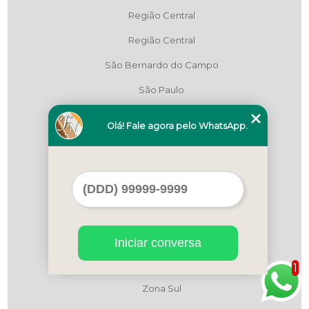
Região Central
Região Central
São Bernardo do Campo
São Paulo
Zona Leste
Olá! Fale agora pelo WhatsApp.
Zona Leste
Zona Leste
Zona Norte
Zona Norte
Zona Oeste
Iniciar conversa
Zona Oeste
1
Zona Sul