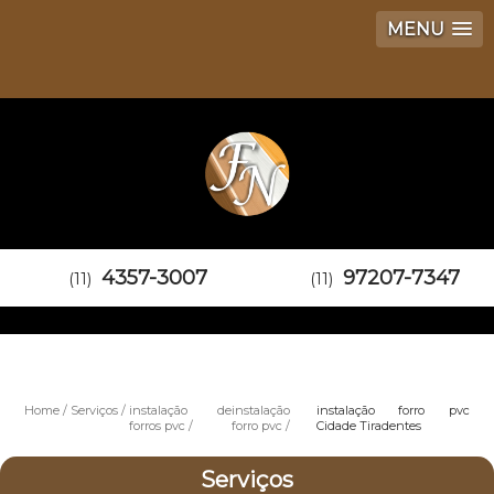
MENU
4357-3007
97207-7347
(11)
(11)
Home
Serviços
instalação de
instalação
instalação forro pvc
forros pvc
forro pvc
Cidade Tiradentes
Serviços