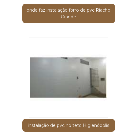
onde faz instalação forro de pvc Riacho
Grande
instalação de pvc no teto Higienópolis