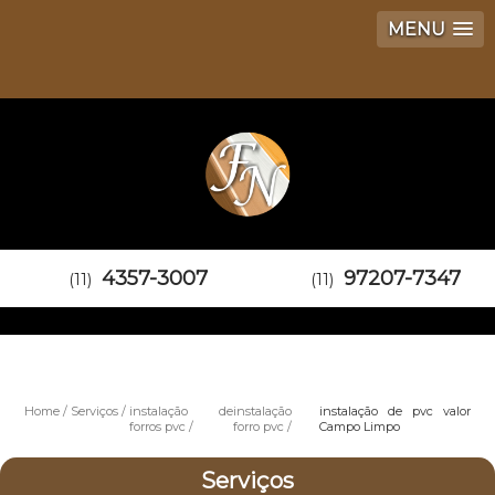
MENU
4357-3007
97207-7347
(11)
(11)
Home
Serviços
instalação de
instalação
instalação de pvc valor
forros pvc
forro pvc
Campo Limpo
Serviços