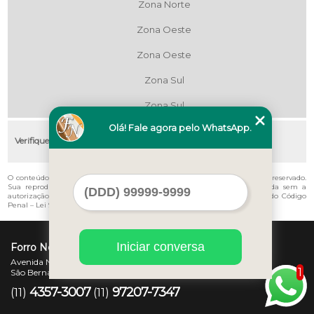
Zona Norte
Zona Oeste
Zona Oeste
Zona Sul
Zona Sul
Olá! Fale agora pelo WhatsApp.
Verifique as regiões que atendemos
O conteúdo do texto "
Instalação de Pvc Valor Campo Limpo
" é de direito reservado.
Sua reprodução, parcial ou total, mesmo citando nossos links, é proibida sem a
autorização do autor. Crime de violação de direito autoral – artigo 184 do Código
Penal –
Lei 9610/98 - Lei de direitos autorais
.
Iniciar conversa
Forro Novo
Avenida Newton Monteiro de Andrade, 45 - Centro
1
São Bernardo do Campo - SP - CEP: 09725-370
4357-3007
97207-7347
(11)
(11)