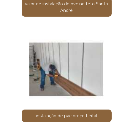
valor de instalação de pvc no teto Santo
André
instalação de pvc preço Feital