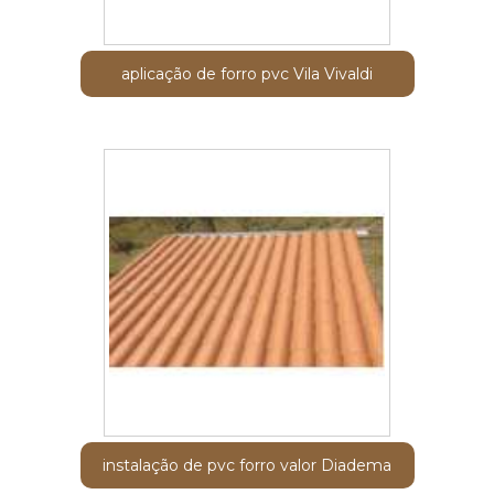
aplicação de forro pvc Vila Vivaldi
instalação de pvc forro valor Diadema