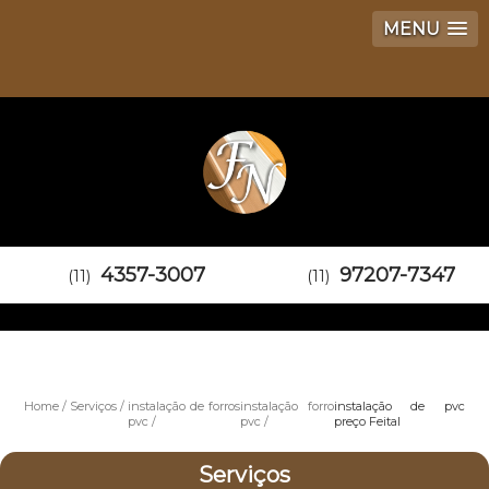
MENU
4357-3007
97207-7347
(11)
(11)
Home
Serviços
instalação de forros
instalação forro
instalação de pvc
pvc
pvc
preço Feital
Serviços