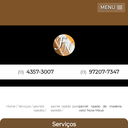
MENU
4357-3007
97207-7347
(11)
(11)
Home
Serviços
painéis
painel ripado para
painel ripado de madeira
ripados
parede
valor Nova Mauá
Serviços