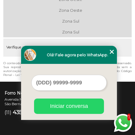
Zona Oeste
Zona Sul
Zona Sul
Verifique as regiões que atendemos
Olá! Fale agora pelo WhatsApp.
O conteúdo do texto "
Empresa de Forro Pvc Colorido Centro
" é de direito reservado.
Sua reprodução, parcial ou total, mesmo citando nossos links, é proibida sem a
autorização do autor. Crime de violação de direito autoral – artigo 184 do Código
Penal –
Lei 9610/98 - Lei de direitos autorais
.
Forro Novo
Avenida Newton Monteiro de Andrade, 45 - Centro
São Bernardo do Campo - SP - CEP: 09725-370
Iniciar conversa
4357-3007
97207-7347
(11)
(11)
1