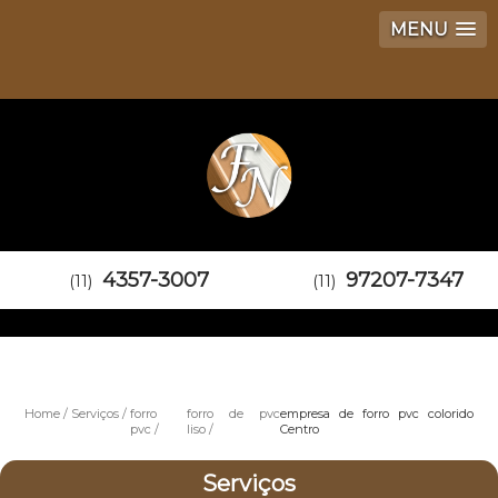
MENU
4357-3007
97207-7347
(11)
(11)
Home
Serviços
forro
forro de pvc
empresa de forro pvc colorido
pvc
liso
Centro
Serviços