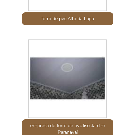
forro de pvc Alto da Lapa
empresa de forro de pvc liso Jardim
Paranavaí