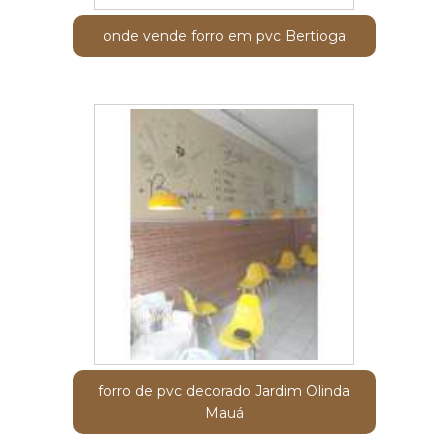
onde vende forro em pvc Bertioga
forro de pvc decorado Jardim Olinda
Mauá