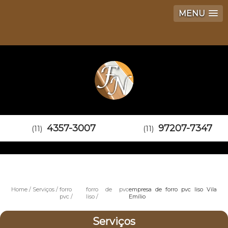
MENU
4357-3007
97207-7347
(11)
(11)
Home
Serviços
forro
forro de pvc
empresa de forro pvc liso Vila
pvc
liso
Emílio
Serviços