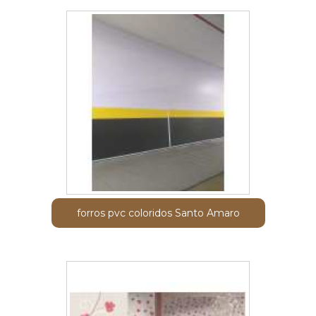
forros pvc coloridos Santo Amaro