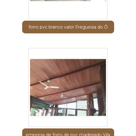
forro pvc branco valor Freguesia do Ó
empresa de forro de pvc madeirado Vila