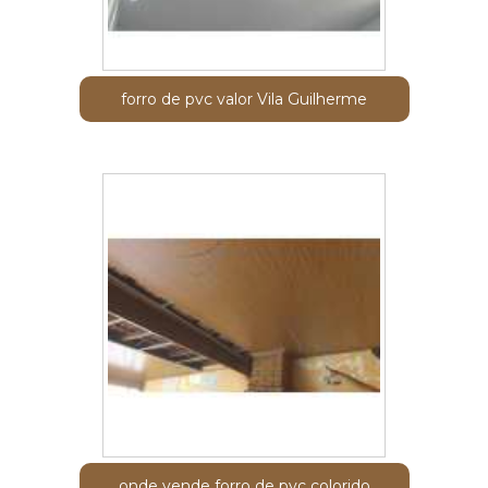
forro de pvc valor Vila Guilherme
onde vende forro de pvc colorido