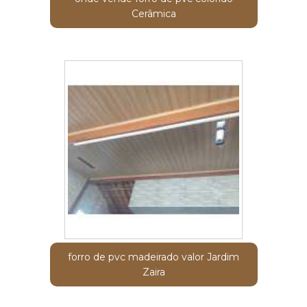
Cerâmica
forro de pvc madeirado valor Jardim
Zaira