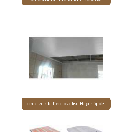
onde vende forro pvc liso Higienópolis