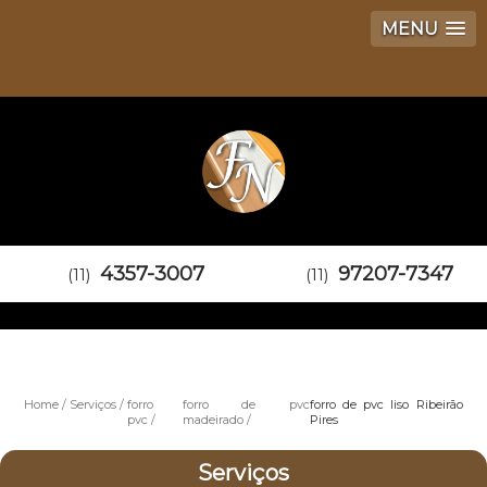
MENU
4357-3007
97207-7347
(11)
(11)
Home
Serviços
forro
forro de pvc
forro de pvc liso Ribeirão
pvc
madeirado
Pires
Serviços