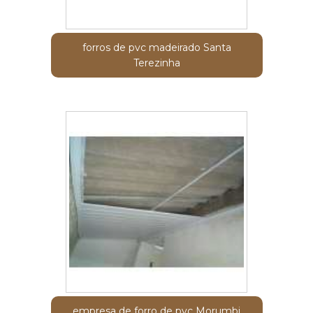
forros de pvc madeirado Santa
Terezinha
empresa de forro de pvc Morumbi