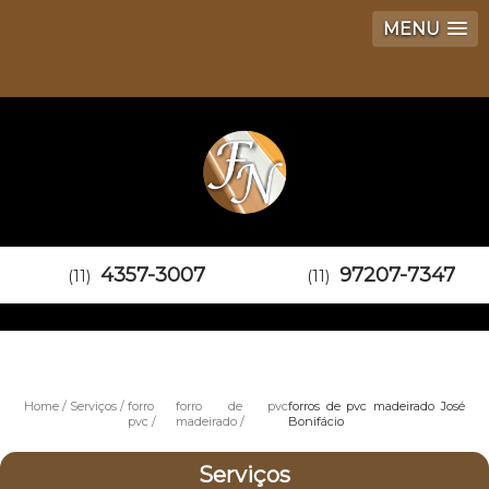
MENU
4357-3007
97207-7347
(11)
(11)
Home
Serviços
forro
forro de pvc
forros de pvc madeirado José
pvc
madeirado
Bonifácio
Serviços