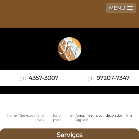
MENU
4357-3007
97207-7347
(11)
(11)
Home
Serviços
forro
forro em
forros de pvc decorados Vila
pvc
pvc
Jaguará
Serviços