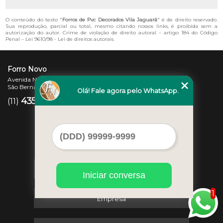
O conteúdo do texto "
Forros de Pvc Decorados Vila Jaguará
" é de direito reservado.
Sua reprodução, parcial ou total, mesmo citando nossos links, é proibida sem a
autorização do autor. Crime de violação de direito autoral – artigo 184 do Código
Penal –
Lei 9610/98 - Lei de direitos autorais
.
Forro Novo
Avenida Newton Monteiro de Andrade, 45 - Centro
São Bernardo do Campo - SP - CEP: 09725-370
Olá! Fale agora pelo WhatsApp.
4357-3007
97207-7347
(11)
(11)
Home
Iniciar conversa
1
Empresa