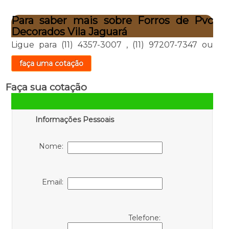
Para saber mais sobre Forros de Pvc
Decorados Vila Jaguará
Ligue para
(11) 4357-3007
,
(11) 97207-7347
ou
faça uma cotação
Faça sua cotação
Informações Pessoais
Nome:
Email:
Telefone: