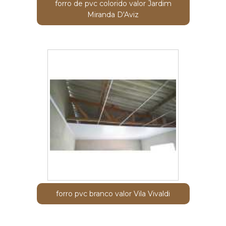
forro de pvc colorido valor Jardim
Miranda D'Aviz
forro pvc branco valor Vila Vivaldi