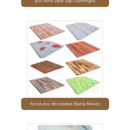
pvc forro valor São Domingos
forros pvc decorados Baeta Neves