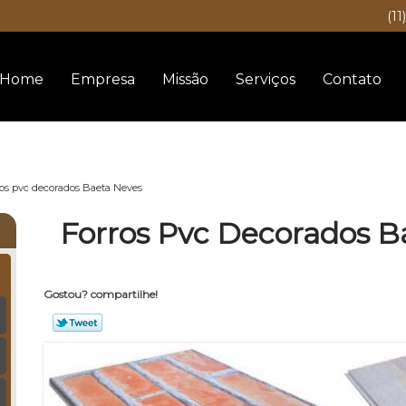
(11
Home
Empresa
Missão
Serviços
Contato
ros pvc decorados Baeta Neves
Forros Pvc Decorados B
Gostou? compartilhe!