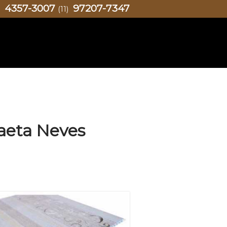
4357-3007
97207-7347
)
(11)
aeta Neves