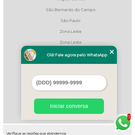
São Bernardo do Campo
São Paulo
Zona Leste
Zona Leste
Zona Leste
Olá! Fale agora pelo WhatsApp.
Zona Norte
Zona Norte
Zona Oeste
Zona Oeste
Iniciar conversa
Zona Sul
1
Zona Sul
Verifique as regiões que atendemos