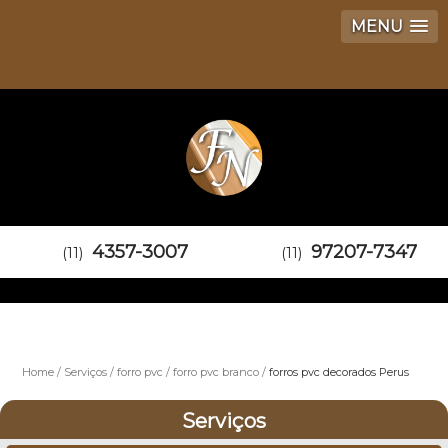
MENU
4357-3007
97207-7347
(11)
(11)
Home
Serviços
forro pvc
forro pvc branco
forros pvc decorados Perus
Serviços