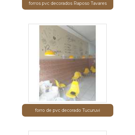
forros pvc decorados Raposo Tavares
forro de pvc decorado Tucuruvi