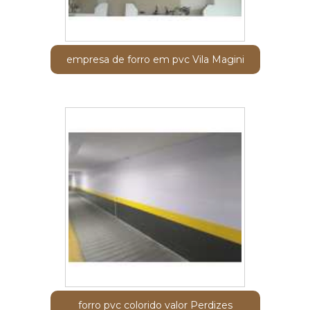
empresa de forro em pvc Vila Magini
forro pvc colorido valor Perdizes