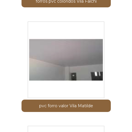
forros pvc coloridos Vila Falchi
pvc forro valor Vila Matilde