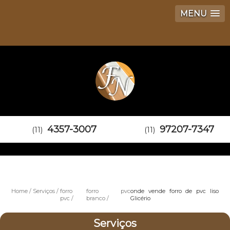
MENU
4357-3007
97207-7347
(11)
(11)
Home
Serviços
forro
forro pvc
onde vende forro de pvc liso
pvc
branco
Glicério
Serviços