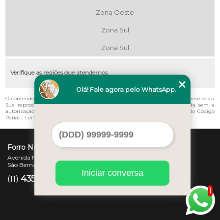
Zona Oeste
Zona Sul
Zona Sul
Verifique as regiões que atendemos
Olá! Fale agora pelo WhatsApp.
O conteúdo do texto "
Onde Vende Forro de Pvc Liso Glicério
" é de direito reservado.
Sua reprodução, parcial ou total, mesmo citando nossos links, é proibida sem a
autorização do autor. Crime de violação de direito autoral – artigo 184 do Código
Penal –
Lei 9610/98 - Lei de direitos autorais
.
Forro Novo
Avenida Newton Monteiro de Andrade, 45 - Centro
São Bernardo do Campo - SP - CEP: 09725-370
Iniciar conversa
4357-3007
97207-7347
(11)
(11)
1