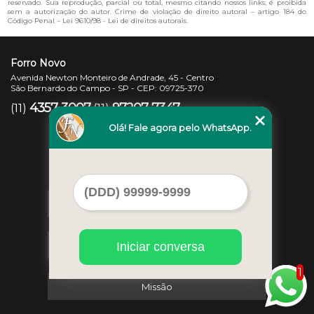
reservado. Sua reprodução, parcial ou total, mesmo citando nossos links, é proibida
sem a autorização do autor. Crime de violação de direito autoral – artigo 184 do
Código Penal –
Lei 9610/98 - Lei de direitos autorais
.
Forro Novo
Avenida Newton Monteiro de Andrade, 45 - Centro
São Bernardo do Campo - SP - CEP: 09725-370
4357-3007
97207-7347
(11)
(11)
Olá! Fale agora pelo WhatsApp.
Home
Iniciar conversa
Empresa
1
Missão