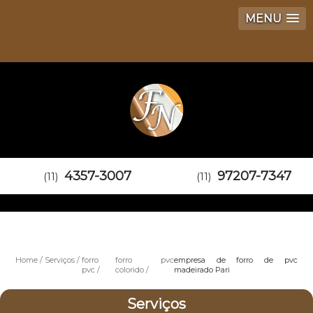
MENU
4357-3007
97207-7347
(11)
(11)
Home
Serviços
forro
forro pvc
empresa de forro de pvc
pvc
colorido
madeirado Pari
Serviços