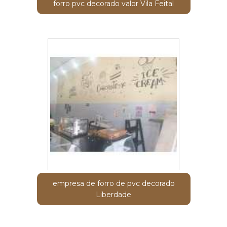
forro pvc decorado valor Vila Feital
empresa de forro de pvc decorado
Liberdade