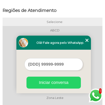
Regiões de Atendimento
Selecione:
ABCD
Litoral de São Paulo
Olá! Fale agora pelo WhatsApp.
Maua
Região Central
Região Central
Região Central
São Bernardo do Campo
Iniciar conversa
São Paulo
1
Zona Leste