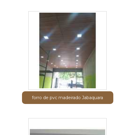
forro de pvc madeirado Jabaquara