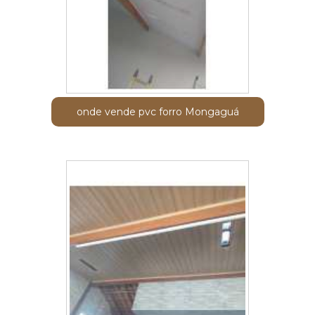
onde vende pvc forro Mongaguá