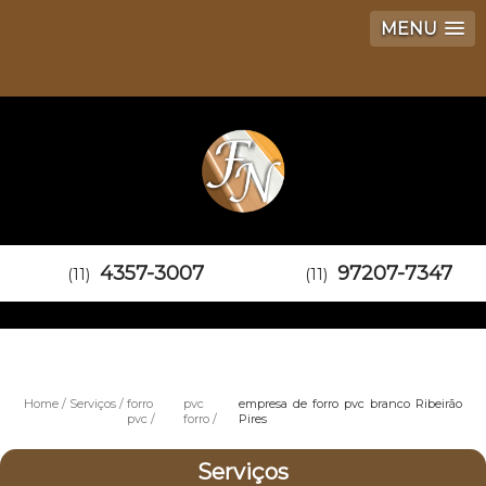
MENU
4357-3007
97207-7347
(11)
(11)
Home
Serviços
forro
pvc
empresa de forro pvc branco Ribeirão
pvc
forro
Pires
Serviços