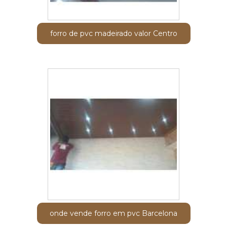
forro de pvc madeirado valor Centro
onde vende forro em pvc Barcelona