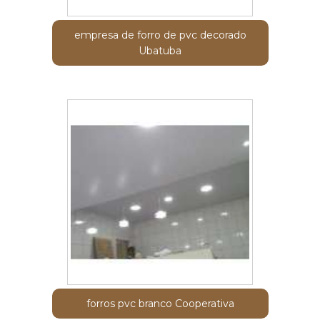
empresa de forro de pvc decorado
Ubatuba
forros pvc branco Cooperativa