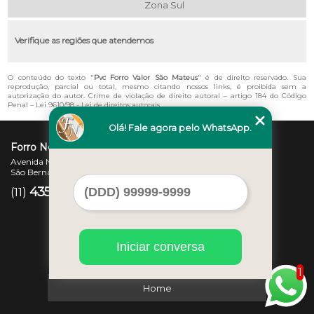
Zona Sul
Verifique as regiões que atendemos
O conteúdo do texto "
Pvc Forro Valor São Mateus
" é de direito reservado. Sua
reprodução, parcial ou total, mesmo citando nossos links, é proibida sem a
autorização do autor. Crime de violação de direito autoral – artigo 184 do Código
Penal –
Lei 9610/98 - Lei de direitos autorais
.
Olá! Fale agora pelo WhatsApp.
Forro Novo
Avenida Newton Monteiro de Andrade, 45 - Centro
São Bernardo do Campo - SP - CEP: 09725-370
4357-3007
97207-7347
(11)
(11)
Iniciar conversa
1
Home