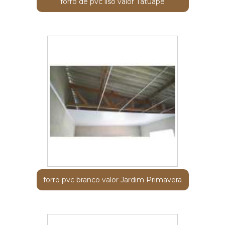
forro de pvc liso valor Tatuapé
forro pvc branco valor Jardim Primavera