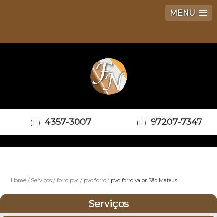
MENU
4357-3007
97207-7347
(11)
(11)
Home
Serviços
forro pvc
pvc forro
pvc forro valor São Mateus
Serviços