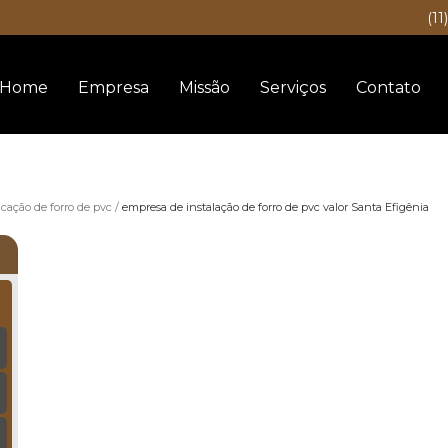
(11
Home
Empresa
Missão
Serviços
Contato
icação de forro de pvc
empresa de instalação de forro de pvc valor Santa Efigênia