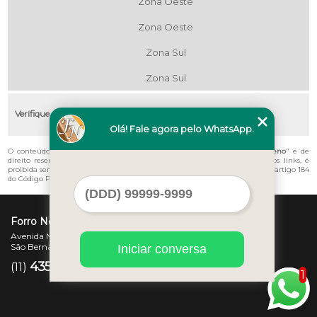
Zona Oeste
Zona Oeste
Zona Sul
Zona Sul
Verifique as regiões que atendemos
Olá! Fale agora pelo WhatsApp.
O conteúdo do texto "
Empresa de Colocação de Forro de Pvc Rio Pequeno
" é de
direito reservado. Sua reprodução, parcial ou total, mesmo citando nossos links, é
proibida sem a autorização do autor. Crime de violação de direito autoral – artigo 184
do Código Penal –
Lei 9610/98 - Lei de direitos autorais
.
Forro Novo
Avenida Newton Monteiro de Andrade, 45 - Centro
São Bernardo do Campo - SP - CEP: 09725-370
Iniciar conversa
4357-3007
97207-7347
(11)
(11)
1