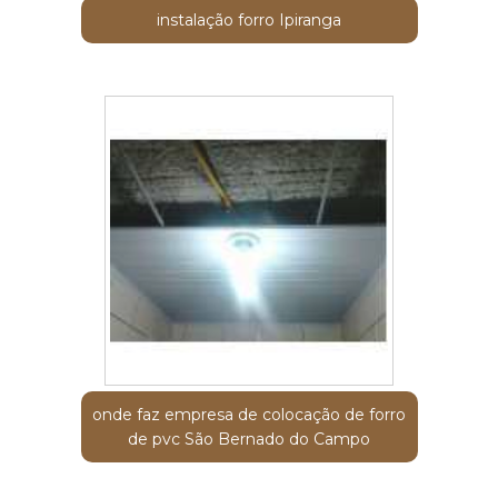
instalação forro Ipiranga
onde faz empresa de colocação de forro
de pvc São Bernado do Campo