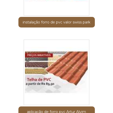
instalação forro de pvc valor swiss park
aplicação de forro pvc Artur Alvim