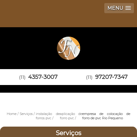
MENU
4357-3007
97207-7347
(11)
(11)
Home
Serviços
instalação de
aplicação de
empresa de colocação de
forros pvc
forro pvc
forro de pvc Rio Pequeno
Serviços