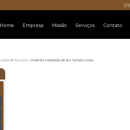
(11
Home
Empresa
Missão
Serviços
Contato
icação de forro pvc
onde faz instalação de pvc Campo Limpo