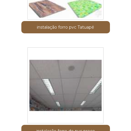
instalação forro pvc Tatuapé
instalação forro de pvc preço