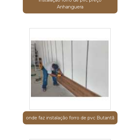
Anhanguera
onde faz instalação forro de pvc Butantã