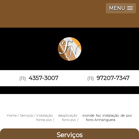
MENU
4357-3007
97207-7347
(11)
(11)
Home
Serviços
instalação de
aplicação de
onde faz instalação de pvc
forros pvc
forro pvc
forro Anhanguera
Serviços