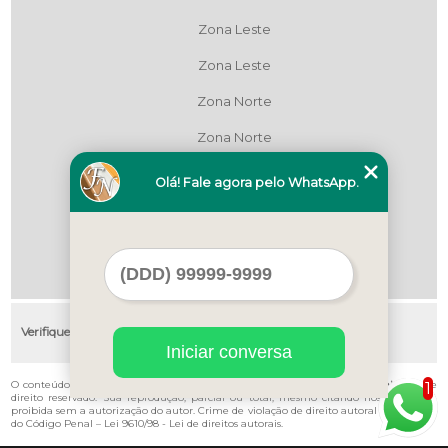
Zona Leste
Zona Leste
Zona Norte
Zona Norte
Zona Oeste
Olá! Fale agora pelo WhatsApp.
Zona Oeste
Zona Sul
Zona Sul
Verifique as regiões que atendemos
Iniciar conversa
O conteúdo do texto "
Valor de Empresa de Colocação de Forro de Pvc Grajaú
" é de
1
direito reservado. Sua reprodução, parcial ou total, mesmo citando nossos links, é
proibida sem a autorização do autor. Crime de violação de direito autoral – artigo 184
do Código Penal –
Lei 9610/98 - Lei de direitos autorais
.