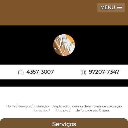
MENU
4357-3007
97207-7347
(11)
(11)
Home
Serviços
instalação de
aplicação de
valor de empresa de colocação
forros pvc
forro pvc
de forro de pvc Grajaú
Serviços