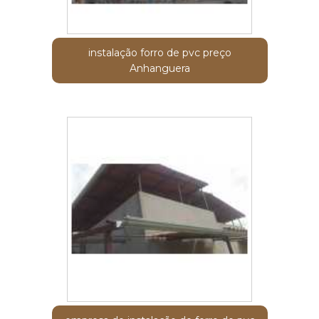
instalação forro de pvc preço
Anhanguera