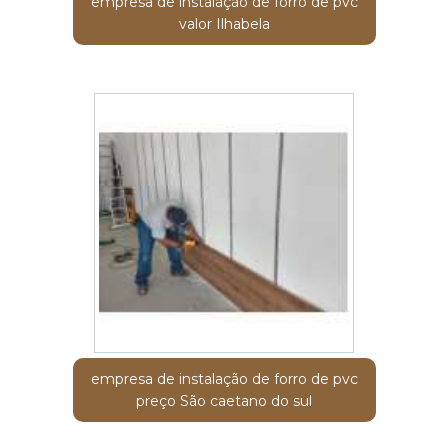
empresa de instalação de forro de pvc
valor Ilhabela
empresa de instalação de forro de pvc
preço São caetano do sul