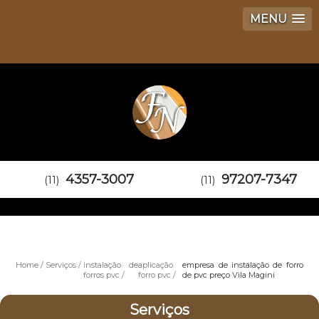
MENU
4357-3007
97207-7347
(11)
(11)
Home
Serviços
instalação de
aplicação
empresa de instalação de forro
forros pvc
forro pvc
de pvc preço Vila Magini
Serviços