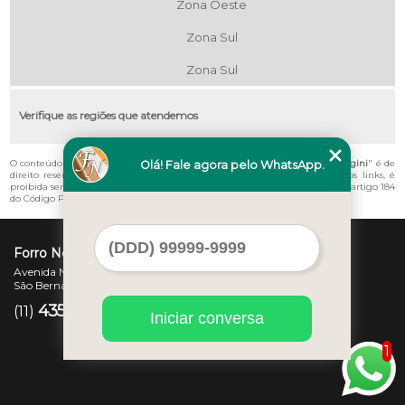
Zona Oeste
Zona Sul
Zona Sul
Verifique as regiões que atendemos
O conteúdo do texto "
Empresa de Instalação de Forro de Pvc Preço Vila Magini
" é de
Olá! Fale agora pelo WhatsApp.
direito reservado. Sua reprodução, parcial ou total, mesmo citando nossos links, é
proibida sem a autorização do autor. Crime de violação de direito autoral – artigo 184
do Código Penal –
Lei 9610/98 - Lei de direitos autorais
.
Forro Novo
Avenida Newton Monteiro de Andrade, 45 - Centro
São Bernardo do Campo - SP - CEP: 09725-370
4357-3007
97207-7347
(11)
(11)
Iniciar conversa
1