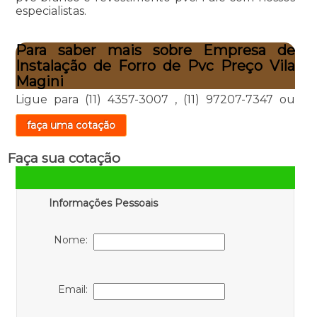
especialistas.
Para saber mais sobre Empresa de
Instalação de Forro de Pvc Preço Vila
Magini
Ligue para
(11) 4357-3007
,
(11) 97207-7347
ou
faça uma cotação
Faça sua cotação
Informações Pessoais
Nome:
Email: