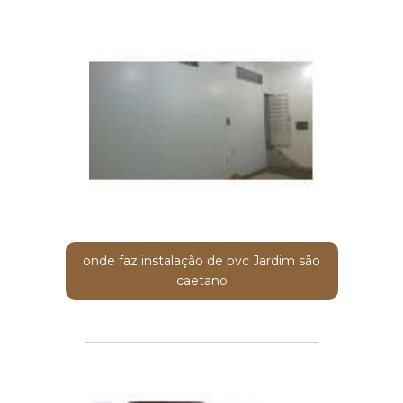
onde faz instalação de pvc Jardim são
caetano