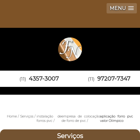
MENU
4357-3007
97207-7347
(11)
(11)
Home
Serviços
instalação de
empresa de colocação
aplicação forro pvc
forros pvc
de forro de pvc
valor Olímpico
Serviços