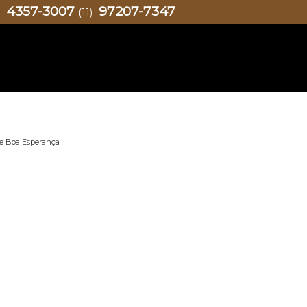
4357-3007
97207-7347
)
(11)
ue Boa Esperança