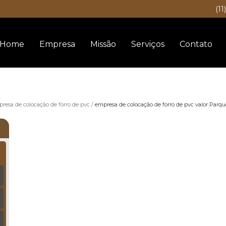
(11
Home
Empresa
Missão
Serviços
Contato
resa de colocação de forro de pvc
empresa de colocação de forro de pvc valor Parq