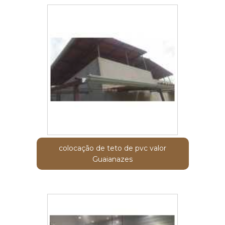
colocação de teto de pvc valor
Guaianazes