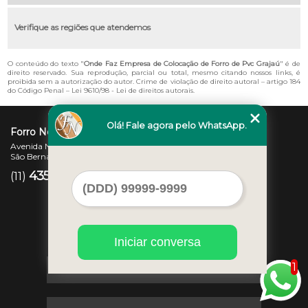
Verifique as regiões que atendemos
O conteúdo do texto "
Onde Faz Empresa de Colocação de Forro de Pvc Grajaú
" é de
direito reservado. Sua reprodução, parcial ou total, mesmo citando nossos links, é
proibida sem a autorização do autor. Crime de violação de direito autoral – artigo 184
do Código Penal –
Lei 9610/98 - Lei de direitos autorais
.
Olá! Fale agora pelo WhatsApp.
Forro Novo
Avenida Newton Monteiro de Andrade, 45 - Centro
São Bernardo do Campo - SP - CEP: 09725-370
4357-3007
97207-7347
(11)
(11)
Iniciar conversa
1
Home