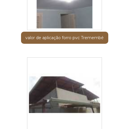
valor de aplicação forro pvc Tremembé