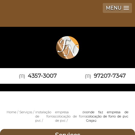
MENU
4357-3007
97207-7347
(11)
(11)
Home
Serviços
instalação
empresa de
onde faz empresa de
de forros
colocação de forro
colocação de forro de pvc
pvc
de pvc
Grajaú