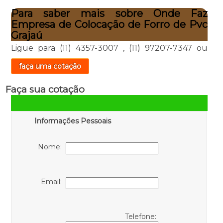
Para saber mais sobre Onde Faz
Empresa de Colocação de Forro de Pvc
Grajaú
Ligue para
(11) 4357-3007
,
(11) 97207-7347
ou
faça uma cotação
Faça sua cotação
Informações Pessoais
Nome:
Email:
Telefone: