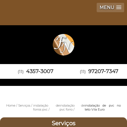
MENU
4357-3007
97207-7347
(11)
(11)
Home
Serviços
instalação de
instalação de
instalação de pvc no
forros pvc
pvc forro
teto Vila Euro
Serviços