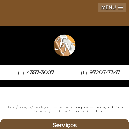
MENU
4357-3007
97207-7347
(11)
(11)
Home
Serviços
instalação de
instalação
empresa de instalação de forro
forros pvc
de pvc
de pvc Guapituba
Serviços