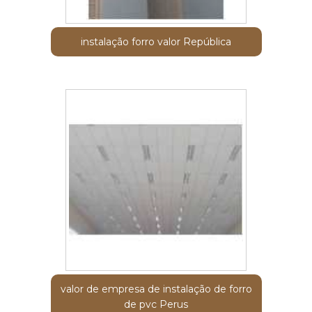
instalação forro valor República
valor de empresa de instalação de forro
de pvc Perus