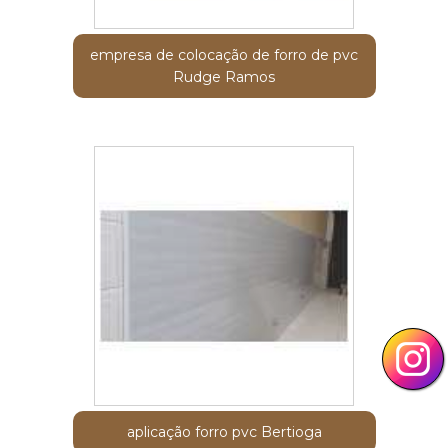
empresa de colocação de forro de pvc
Rudge Ramos
aplicação forro pvc Bertioga