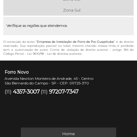
Zona Sul
Verifique as regiões que atendemos
O conteúdo do texto "
Empresa de Instalação de Forro de Pvc Guapituba
" é de direito
reservado. Sua reprodução, parcial ou total, mesmo citando nossos links, é proibida
sem a autorização do autor. Crime de violação de direito autoral – artigo 184 do
Código Penal –
Lei 9610/98 - Lei de direitos autorais
.
Forro Novo
Avenida Newton Monteiro de Andrade, 45 - Centro
São Bernardo do Campo - SP - CEP: 09725-370
4357-3007
97207-7347
(11)
(11)
Home