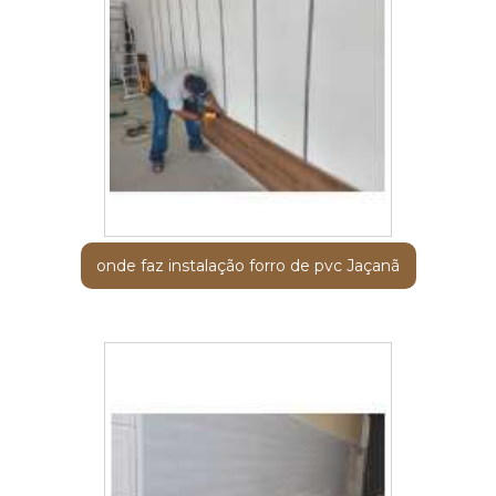
onde faz instalação forro de pvc Jaçanã