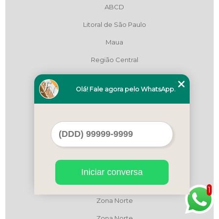
ABCD
Litoral de São Paulo
Maua
Região Central
Região Central
Olá! Fale agora pelo WhatsApp.
Região Central
São Bernardo do Campo
São Paulo
Zona Leste
Zona Leste
Iniciar conversa
Zona Leste
1
Zona Norte
Zona Norte