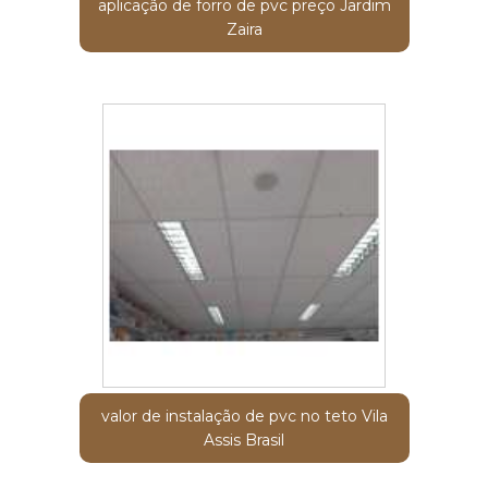
aplicação de forro de pvc preço Jardim
Zaira
valor de instalação de pvc no teto Vila
Assis Brasil