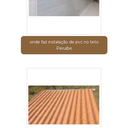
onde faz instalação de pvc no teto
Peruíbe