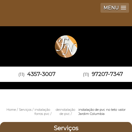
MENU
4357-3007
97207-7347
(11)
(11)
Home
Serviços
instalação de
instalação
instalação de pvc no teto valor
forros pvc
de pvc
Jardim Columbia
Serviços