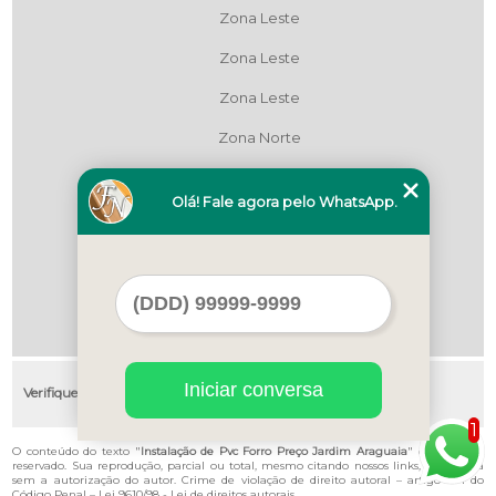
Zona Leste
Zona Leste
Zona Leste
Zona Norte
Zona Norte
Olá! Fale agora pelo WhatsApp.
Zona Oeste
Zona Oeste
Zona Sul
Zona Sul
Iniciar conversa
Verifique as regiões que atendemos
1
O conteúdo do texto "
Instalação de Pvc Forro Preço Jardim Araguaia
" é de direito
reservado. Sua reprodução, parcial ou total, mesmo citando nossos links, é proibida
sem a autorização do autor. Crime de violação de direito autoral – artigo 184 do
Código Penal –
Lei 9610/98 - Lei de direitos autorais
.