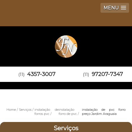
MENU
4357-3007
97207-7347
(11)
(11)
Home
Serviços
instalação de
instalação
instalação de pvc forro
forros pvc
forro de pvc
preço Jardim Araguaia
Serviços