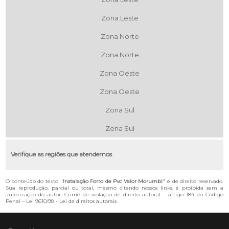
Zona Leste
Zona Norte
Zona Norte
Zona Oeste
Zona Oeste
Zona Sul
Zona Sul
Verifique as regiões que atendemos
O conteúdo do texto "
Instalação Forro de Pvc Valor Morumbi
" é de direito reservado.
Sua reprodução, parcial ou total, mesmo citando nossos links, é proibida sem a
autorização do autor. Crime de violação de direito autoral – artigo 184 do Código
Penal –
Lei 9610/98 - Lei de direitos autorais
.