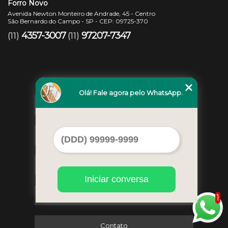
Forro Novo
Avenida Newton Monteiro de Andrade, 45 - Centro
São Bernardo do Campo - SP - CEP: 09725-370
4357-3007
97207-7347
(11)
(11)
Olá! Fale agora pelo WhatsApp.
Home
Empresa
Missão
Iniciar conversa
Serviços
1
Contato