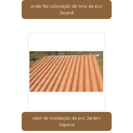
onde faz colocação de teto de pvc
Jaçanã
valor de instalação de pvc Jardim
Itapeva