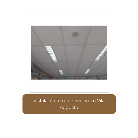
instalação forro de pvc preço Vila
Augusto