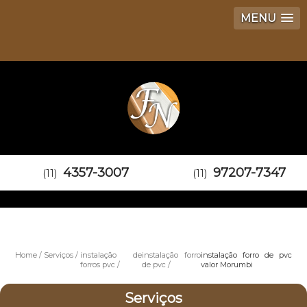
MENU
4357-3007
97207-7347
(11)
(11)
Home
Serviços
instalação de
instalação forro
instalação forro de pvc
forros pvc
de pvc
valor Morumbi
Serviços