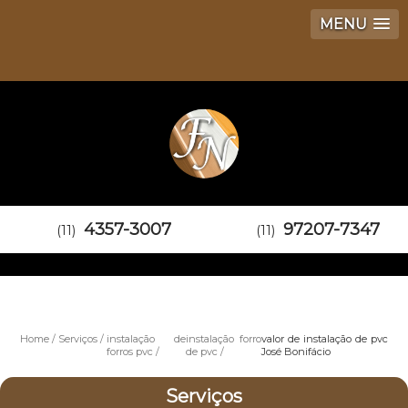
MENU
4357-3007
97207-7347
(11)
(11)
Home
Serviços
instalação de
instalação forro
valor de instalação de pvc
forros pvc
de pvc
José Bonifácio
Serviços