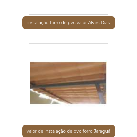
instalação forro de pvc valor Alves Dias
valor de instalação de pvc forro Jaraguá