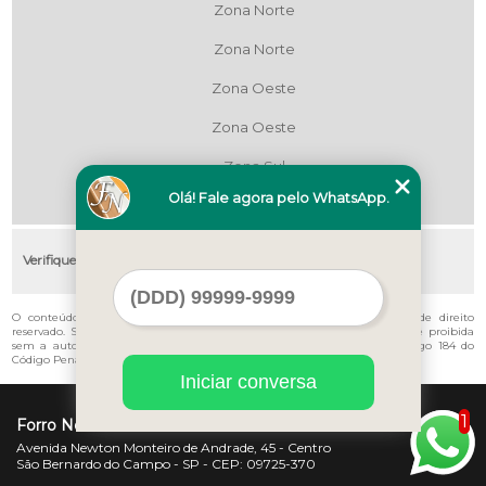
Zona Norte
Zona Norte
Zona Oeste
Zona Oeste
Zona Sul
Olá! Fale agora pelo WhatsApp.
Zona Sul
Verifique as regiões que atendemos
O conteúdo do texto "
Valor de Instalação de Pvc José Bonifácio
" é de direito
reservado. Sua reprodução, parcial ou total, mesmo citando nossos links, é proibida
sem a autorização do autor. Crime de violação de direito autoral – artigo 184 do
Código Penal –
Lei 9610/98 - Lei de direitos autorais
.
Iniciar conversa
1
Forro Novo
Avenida Newton Monteiro de Andrade, 45 - Centro
São Bernardo do Campo - SP - CEP: 09725-370