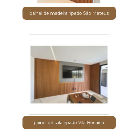
painel de madeira ripado São Mateus
painel de sala ripado Vila Bocaina