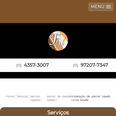
MENU
4357-3007
97207-7347
(11)
(11)
Home
Serviços
painéis
painel de parede
instalação de painel ripado
ripados
ripado
cinza Saúde
Serviços