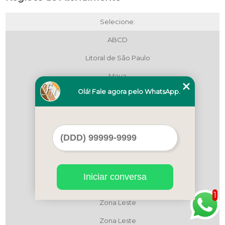
Selecione:
ABCD
Litoral de São Paulo
Maua
Olá! Fale agora pelo WhatsApp.
Região Central
Região Central
Região Central
São Bernardo do Campo
São Paulo
Iniciar conversa
Zona Leste
1
Zona Leste
Zona Leste