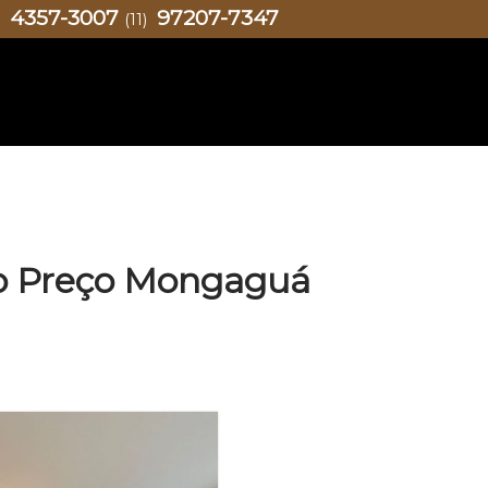
4357-3007
97207-7347
)
(11)
do Preço Mongaguá