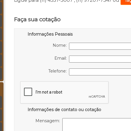
Ligue para
(11) 4357-3007
,
(11) 97207-7347
ou
fa
Faça sua cotação
Informações Pessoais
Nome:
Email:
Telefone:
Informações de contato ou cotação
Mensagem: