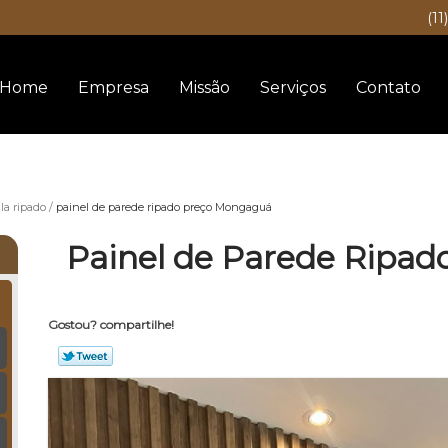
(11
Home
Empresa
Missão
Serviços
Contato
la ripado
painel de parede ripado preço Mongaguá
Painel de Parede Ripa
Gostou? compartilhe!