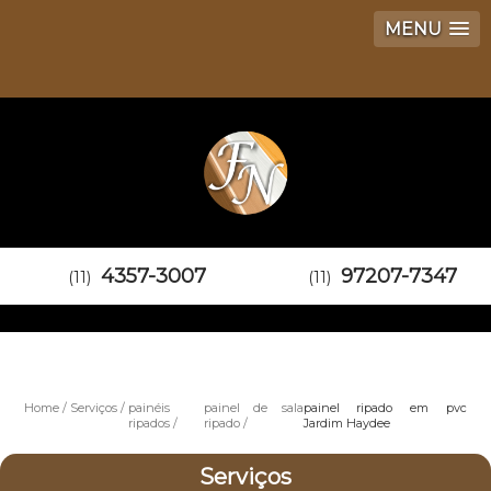
MENU
4357-3007
97207-7347
(11)
(11)
Home
Serviços
painéis
painel de sala
painel ripado em pvc
ripados
ripado
Jardim Haydee
Serviços