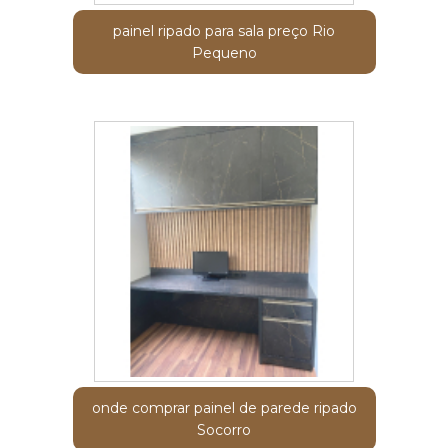
painel ripado para sala preço Rio
Pequeno
onde comprar painel de parede ripado
Socorro