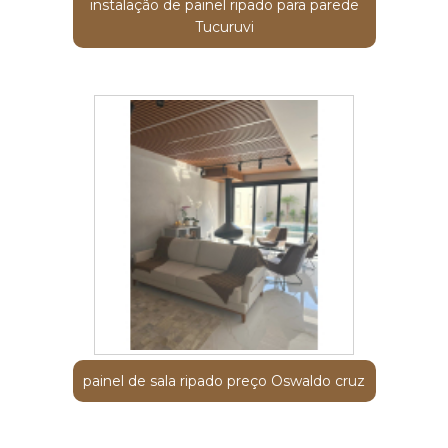
instalação de painel ripado para parede
Tucuruvi
painel de sala ripado preço Oswaldo cruz