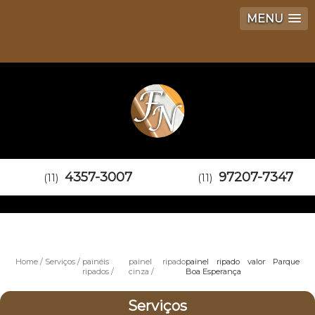
MENU
4357-3007
97207-7347
(11)
(11)
Home
Serviços
painéis
painel ripado
painel ripado valor Parque
ripados
cinza
Boa Esperança
Serviços