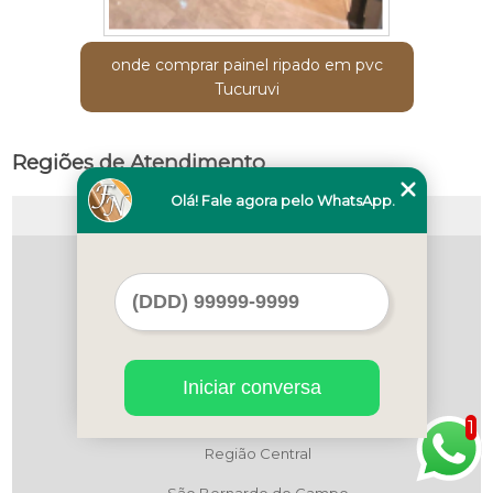
onde comprar painel ripado em pvc
Tucuruvi
Regiões de Atendimento
Olá! Fale agora pelo WhatsApp.
Selecione:
ABCD
Litoral de São Paulo
Maua
Região Central
Iniciar conversa
Região Central
1
Região Central