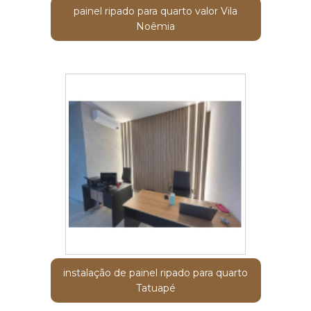
painel ripado para quarto valor Vila
Noêmia
instalação de painel ripado para quarto
Tatuapé