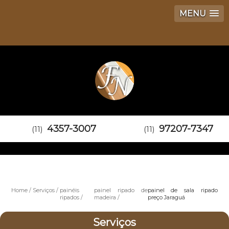
MENU
4357-3007
97207-7347
(11)
(11)
Home
Serviços
painéis
painel ripado de
painel de sala ripado
ripados
madeira
preço Jaraguá
Serviços