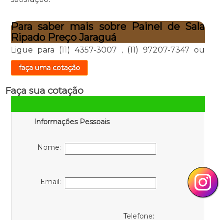
Para saber mais sobre Painel de Sala
Ripado Preço Jaraguá
Ligue para
(11) 4357-3007
,
(11) 97207-7347
ou
faça uma cotação
Faça sua cotação
Informações Pessoais
Nome:
Email:
Telefone: