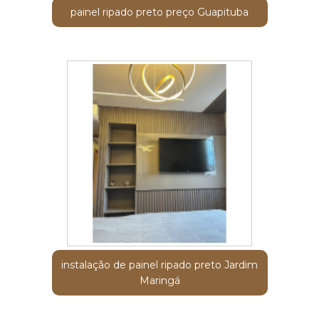
painel ripado preto preço Guapituba
instalação de painel ripado preto Jardim
Maringá