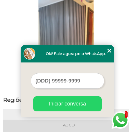
Olá! Fale agora pelo WhatsApp.
onde comprar painel ripado preto Santa
Terezinha
Regiões de Atendimento
Iniciar conversa
1
Selecione:
ABCD