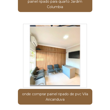
painel ripado para quarto Jardim
Columbia
onde comprar painel ripado de pvc Vila
Aricanduva