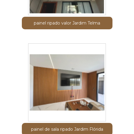
painel ripado valor Jardim Telma
painel de sala ripado Jardim Flórida