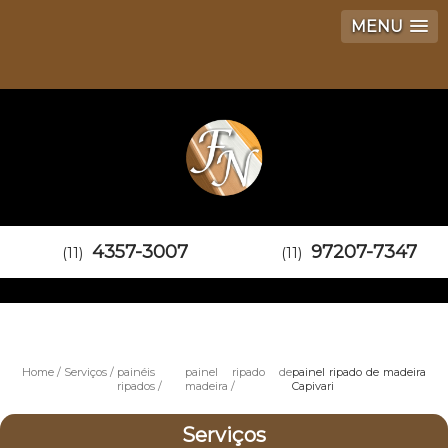
MENU
4357-3007
97207-7347
(11)
(11)
Home
Serviços
painéis
painel ripado de
painel ripado de madeira
ripados
madeira
Capivari
Serviços