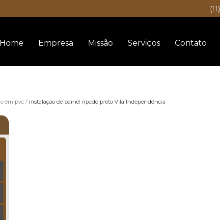
(11
Home
Empresa
Missão
Serviços
Contato
do em pvc
instalação de painel ripado preto Vila Independência