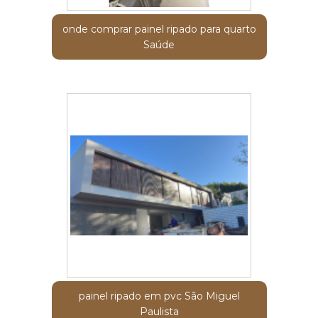
onde comprar painel ripado para quarto
Saúde
painel ripado em pvc São Miguel
Paulista